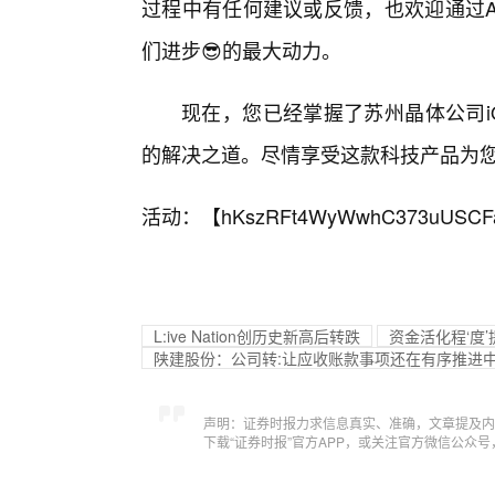
过程中有任何建议或反馈，也欢迎通过A
们进步😎的最大动力。
现在，您已经掌握了苏州晶体公司i
的解决之道。尽情享受这款科技产品为
活动：【
hKszRFt4WyWwhC373uUSCF
L:ive Nation创历史新高后转跌
资金活化程‘度
陕建股份：公司转:让应收账款事项还在有序推进
声明：证券时报力求信息真实、准确，文章提及内
下载“证券时报”官方APP，或关注官方微信公众