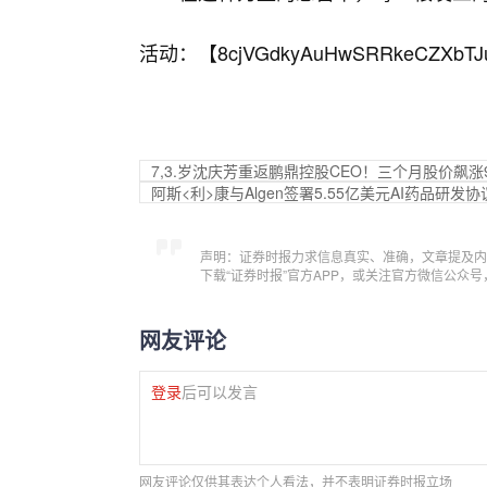
活动：【
8cjVGdkyAuHwSRRkeCZXbTJ
7,3.岁沈庆芳重返鹏鼎控股CEO！三个月股价飙涨9
阿斯<利>康与Algen签署5.55亿美元AI药品研发协
声明：证券时报力求信息真实、准确，文章提及内
下载“证券时报”官方APP，或关注官方微信公众
网友评论
登录
后可以发言
网友评论仅供其表达个人看法，并不表明证券时报立场