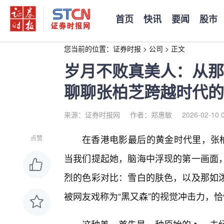
首页
快讯
要闻
股市
您当前的位置：
证券时报
>
公司
>
正文
岁月不败真美人：从那
聊聊张柏芝跨越时代的
来源：证券时报网
作者：郑惠敏
2026-02-10 
在香港电影最后的黄金时代里，张柏
点赞
当我们提起她，脑海中浮现的第一画面
烈的色彩对比：雪白的肤色，以及那如
被网友戏称为“黑又森”的视觉冲击力，